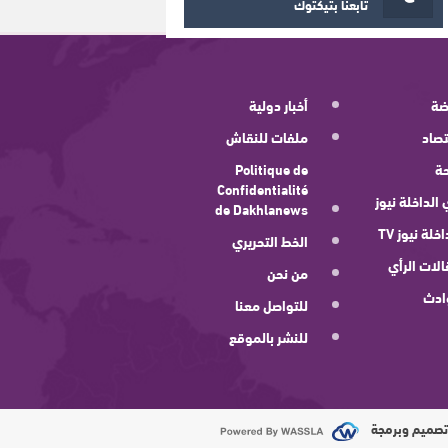
تابعنا بتيكتوك
ضة
أخبار دولية
صاد
ملفات للنقاش
ة
Politique de
Confidentialité
 الداخلة نيوز
de Dakhlanews
اخلة نيوز TV
الخط التحريري
لات الرأي
من نحن
ادث
للتواصل معنا
للنشر بالموقع
صميم وبرمجة