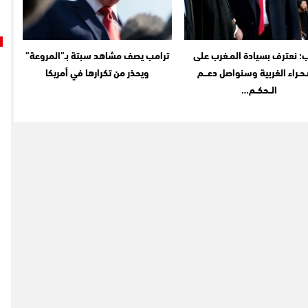
: نعترف بسيادة المـغرب على
ترامب يصف مشاهد سبتة بـ”المروعة”
ـحـراء الغربية وسنواصل دعـــم
ويحذر من تكرارها في أمريكا
الــحكــم…