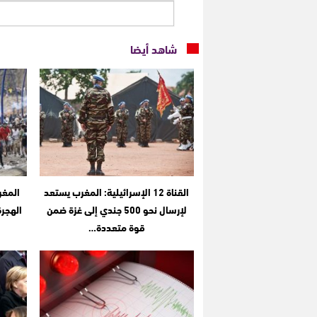
شاهد أيضا
القناة 12 الإسرائيلية: المغرب يستعد
المغر
لإرسال نحو 500 جندي إلى غزة ضمن
الهجر
قوة متعددة…