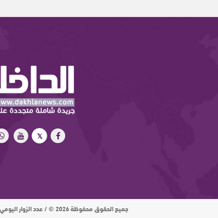
جميع الحقوق محفوظة 2026 © / عدد الزوار اليومي : 15 ألف