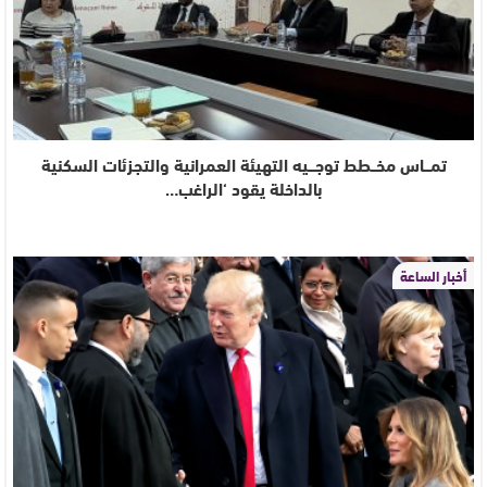
تمـــاس مخــطط توجـــيه التهيئة العمرانية والتجزئات السكنية
بالداخلة يقود ‘الراغب…
أخبار الساعة