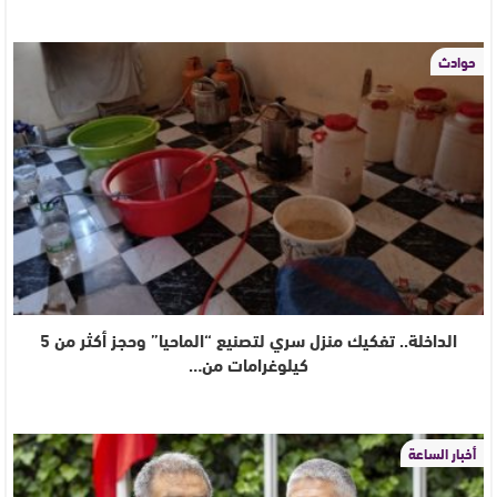
حوادث
الداخلة.. تفكيك منزل سري لتصنيع “الماحيا” وحجز أكثر من 5
كيلوغرامات من…
أخبار الساعة