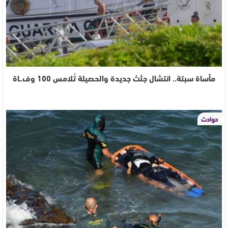
مأساة سبتة.. انتشال جثث جديدة والحصيلة تُلامس 100 وف.ـاة
حوادث