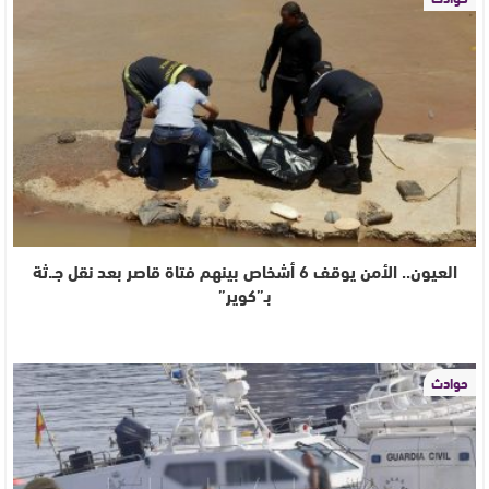
العيون.. الأمن يوقف 6 أشخاص بينهم فتاة قاصر بعد نقل جـ.ثة
بـ”كوير”
حوادث