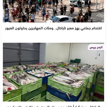
اقتحام جماعي يهز معبر تاراخال.. ومئات المهاجرين يحاولون العبور
البحر بريس
الداخلة.. حجز 6.5 أطنان من سمك البوري غير قانوني قادمة من