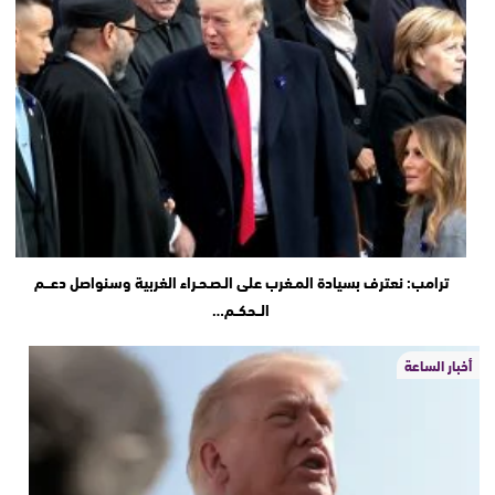
ترامب: نعترف بسيادة المـغرب على الـصـحـراء الغربية وسنواصل دعـــم
الــحكــم…
أخبار الساعة