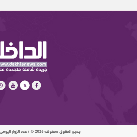
جميع الحقوق محفوظة 2026 © / عدد الزوار اليومي : 15 ألف