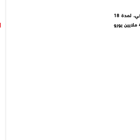
كما طالبت النيابة بحبس والد ميسي، خورخي، لمدة 18
شهرا بتهمة التهرب من دفع مبلغ قدره 4.1 ملايين يورو