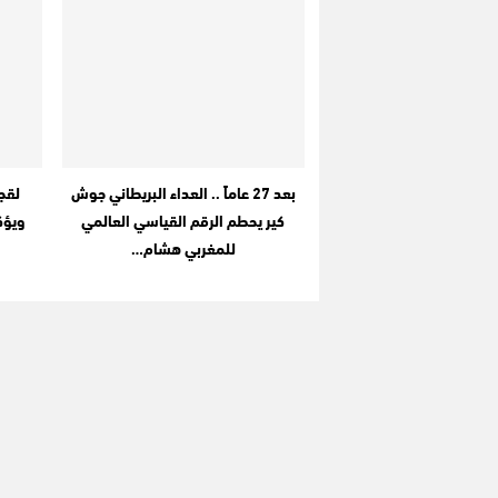
بعد 27 عاماً .. العداء البريطاني جوش
لقجع
كير يحطم الرقم القياسي العالمي
ويؤك
للمغربي هشام…