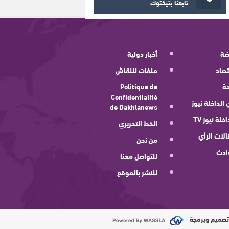
تابعنا بتيكتوك
ضة
أخبار دولية
صاد
ملفات للنقاش
ة
Politique de
Confidentialité
 الداخلة نيوز
de Dakhlanews
اخلة نيوز TV
الخط التحريري
لات الرأي
من نحن
ادث
للتواصل معنا
للنشر بالموقع
صميم وبرمجة