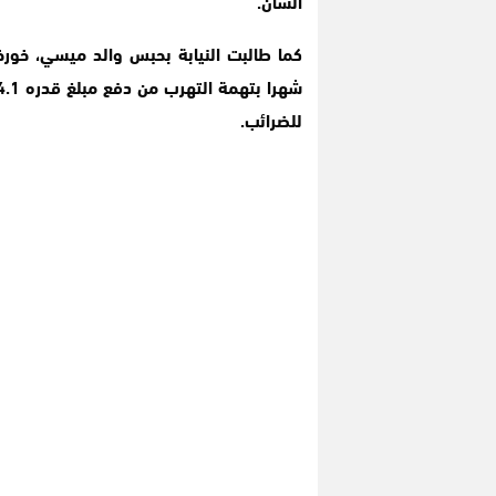
الشأن.
للضرائب.