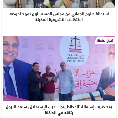
استقالة صلوح الجماني من مجلس المستشارين تمهد لخوضه
الانتخابات التشريعية المقبلة
أخبار الداخلة
بعد ضربت إستقالة ‘الخطاط ينجا’.. حزب الإستقلال يستعد للنزول
بثقله في الداخلة