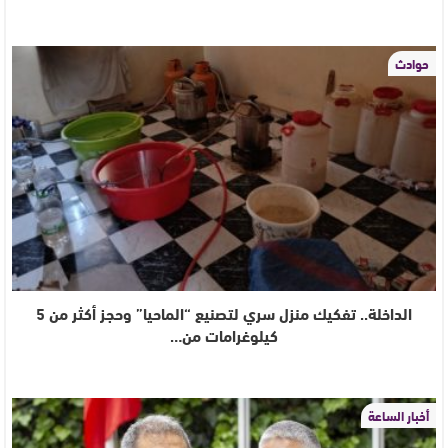
حوادث
الداخلة.. تفكيك منزل سري لتصنيع “الماحيا” وحجز أكثر من 5
كيلوغرامات من…
أخبار الساعة