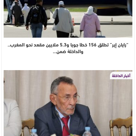
“رايان إير” تطلق 156 خطا جويا و5.3 ملايين مقعد نحو المغرب..
والداخلة ضمن…
أخبار الداخلة