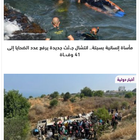
مأساة إنسانية بسبتة.. انتشال جـ،ثث جديدة يرفع عدد الضحايا إلى
41 وف.ـاة
أخبار دولية