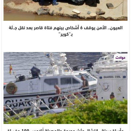
العيون.. الأمن يوقف 6 أشخاص بينهم فتاة قاصر بعد نقل جـ.ثة
بـ”كوير”
حوادث
مأساة سبتة.. انتشال جثث جديدة والحصيلة تُلامس 100 وف.ـاة