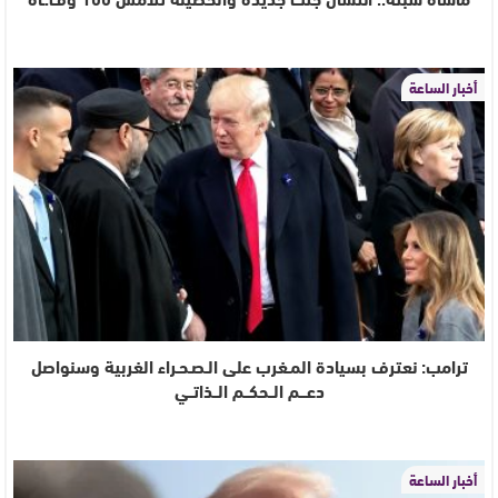
أخبار الساعة
ترامب: نعترف بسيادة المـغرب على الـصـحـراء الغربية وسنواصل
دعـــم الــحكــم الــذاتــي
أخبار الساعة