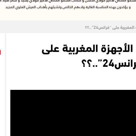
ربية على “فرانس24”..؟؟
أجهزة المغربية على
س24”..؟؟