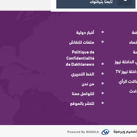
تابعنا بتيكتوك
ضة
أخبار دولية
صاد
ملفات للنقاش
ة
Politique de
Confidentialité
 الداخلة نيوز
de Dakhlanews
اخلة نيوز TV
الخط التحريري
لات الرأي
من نحن
ادث
للتواصل معنا
للنشر بالموقع
صميم وبرمجة