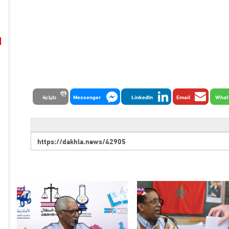
What
Email
LinkedIn
Messenger
طباعة