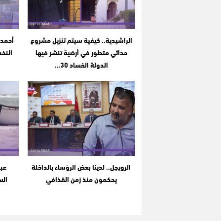
الراشيدية.. كيفية سيتم تنزيل مشروع
أحمد 
حداثي متطور في أرضية تنشر فيها
النخب
الدولة الفساد 30…
الرويجل.. لدينا بعض الرؤساء بالداخلة
عبد
يحكمون منذ زمن القذافي
الس