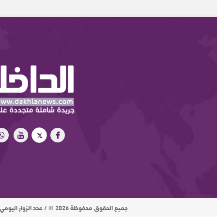
جميع الحقوق محفوظة 2026 © / عدد الزوار اليومي : 15 ألف