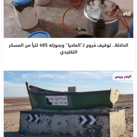
الداخلة.. توقيف مُروج لـ”الماحيا” وبحوزته 485 لتراً من المسكر
التقليدي
البحر بريس