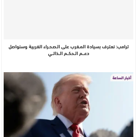
ترامب: نعترف بسيادة المـغرب على الـصـحـراء الغربية وسنواصل
دعـــم الــحكــم الــذاتــي
أخبار الساعة