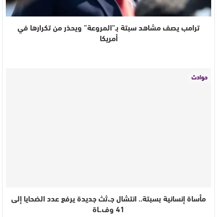
ترامب يصف مشاهد سبتة بـ”المروعة” ويحذر من تكرارها في
أمريكا
حوادث
مأساة إنسانية بسبتة.. انتشال جـ،ثث جديدة يرفع عدد الضحايا إلى
41 وف.ـاة