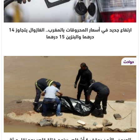
ارتفاع جديد في أسعار المحروقات بالمغرب.. الغازوال يتجاوز 14
درهما والبنزين 15 درهما
حوادث
العيون.. الأمن يوقف 6 أشخاص بينهم فتاة قاصر بعد نقل جـ.ثة