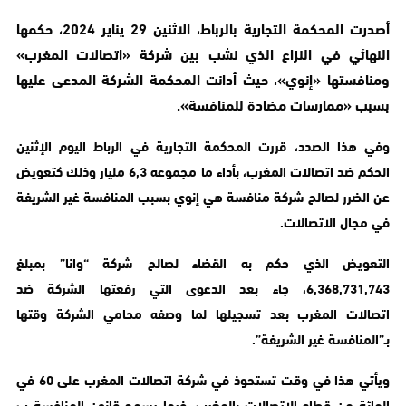
أصدرت المحكمة التجارية بالرباط، الاثنين 29 يناير 2024، حكمها
النهائي في النزاع الذي نشب بين شركة «اتصالات المغرب»
ومنافستها «إنوي»، حيث أدانت المحكمة الشركة المدعى عليها
بسبب «ممارسات مضادة للمنافسة».
وفي هذا الصدد، قررت المحكمة التجارية في الرباط اليوم الإثنين
الحكم ضد اتصالات المغرب، بأداء ما مجموعه 6,3 مليار وذلك كتعويض
عن الضرر لصالح شركة منافسة هي إنوي بسبب المنافسة غير الشريفة
في مجال الاتصالات.
التعويض الذي حكم به القضاء لصالح شركة “وانا” بمبلغ
6,368,731,743، جاء بعد الدعوى التي رفعتها الشركة ضد
اتصالات المغرب بعد تسجيلها لما وصفه محامي الشركة وقتها
بـ”المنافسة غير الشريفة”.
ويأتي هذا في وقت تستحوذ في شركة اتصالات المغرب على 60 في
المائة من قطاع الاتصالات بالمغرب، فيما يسمح قانون المنافسة ب