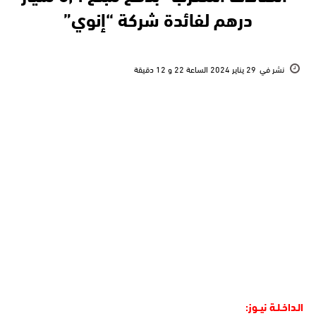
درهم لفائدة شركة “إنوي”
نشر في
29 يناير 2024 الساعة 22 و 12 دقيقة
الـداخـلـة نيــوز: