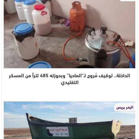
الداخلة.. توقيف مُروج لـ”الماحيا” وبحوزته 485 لتراً من المسكر
التقليدي
البحر بريس