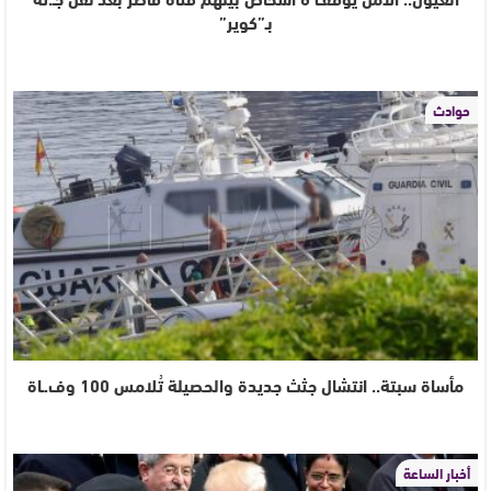
بـ”كوير”
حوادث
مأساة سبتة.. انتشال جثث جديدة والحصيلة تُلامس 100 وف.ـاة
أخبار الساعة