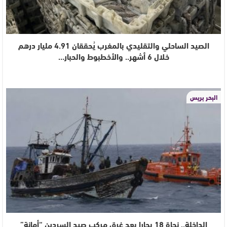
الصيد الساحلي والتقليدي بالمغرب يُحققان 4.91 مليار درهم
خلال 6 أشهر.. والأخطبوط والحبار…
البحر بريس
الداخلة.. نجاة 18 بحارا بعد غرق مركب صيد السردين “أمانة”