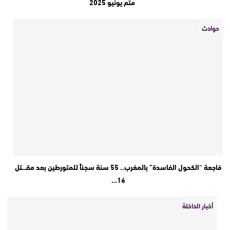
متم يونيو 2025
حوادث
فاجعة “الكحول الفاسدة” بالمغرب.. 55 سنة سجناً للمتورطين بعد مقـ.ـتل
16…
أخبار الداخلة