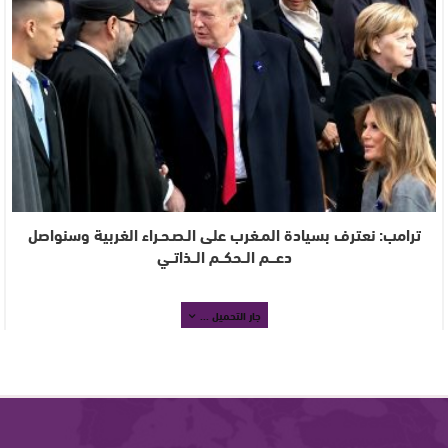
ترامب: نعترف بسيادة المـغرب على الـصـحـراء الغربية وسنواصل
دعـــم الــحكــم الــذاتــي
جار التحميل ...