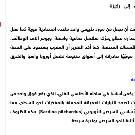
 إلى ركيزة
طاعت أن تجعل من مورد طبيعي واحد قاعدة اقتصادية قوية كما فعل
صدارة قطاع يحرّك سلاسل صناعية واسعة، ويوفر آلاف الوظائف،
للأسماك المصنعة. كما أكد التقرير أن المغرب يستحوذ على الحصة
، موجّهًا صادراته إلى أسواق متنوعة تشمل أوروبا وآسيا والشرق
ة
رب يكمن أساسًا في ساحله الأطلسي الغني، الذي يقع فوق واحد من
يث تصعد التيارات العميقة المحملة بالمغذيات نحو السطح، مما
يؤدي إلى ازدهار العوالق التي تُعد الغذاء الأساسي للسردين الأوروبي (Sardina pilchardus). هذه الظروف
الية لنمو السردين بوتيرة سريعة.