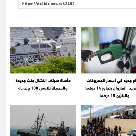
اع جديد في أسعار المحروقات
مأساة سبتة.. انتشال جثث جديدة
بالمغرب.. الغازوال يتجاوز 14 درهما
والحصيلة تُلامس 100 وف.ـاة
والبنزين 15 درهما