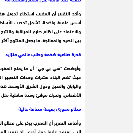
وأكد التقرير أن المغرب استطاع تحويل ه
أسس علمية واضحة، تشمل تحديث الأساطيل، 
والاعتماد على نظام صارم للمراقبة والتتبع
بين الصيد والمعالجة، ما يجعل المنتوج أكثر
قدرة صناعية ضخمة وطلب عالمي متزايد
وأوضحت “سي بي جي” أن ما يمنح المغرب ه
حيث تضم البلاد عشرات وحدات التصبير التي
واليابان والصين ودول الشرق الأوسط. هذ
الأشخاص، وتحرك موانئ ومدنًا ساحلية مثل 
قطاع محوري بقيمة مضافة عالية
وأضاف التقرير أن المغرب يركز على قطاع المع
التي تعتمد عليها دول أخرى، إذ تتميز ال