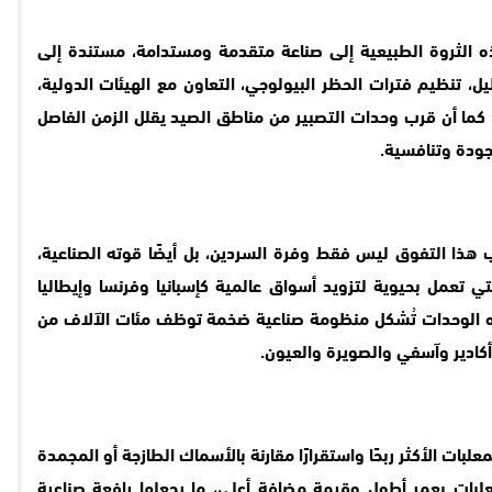
ذه الثروة الطبيعية إلى صناعة متقدمة ومستدامة، مستندة إلى
تنظيم فترات الحظر البيولوجي، التعاون مع الهيئات الدولية،
. كما أن قرب وحدات التصبير من مناطق الصيد يقلل الزمن الفاصل
 جودة وتنافسية.
ذا التفوق ليس فقط وفرة السردين، بل أيضًا قوته الصناعية،
 تعمل بحيوية لتزويد أسواق عالمية كإسبانيا وفرنسا وإيطاليا
ه الوحدات تُشكل منظومة صناعية ضخمة توظف مئات الآلاف من
أكادير وآسفي والصويرة والعيون.
لبات الأكثر ربحًا واستقرارًا مقارنة بالأسماك الطازجة أو المجمدة
معلبات بعمر أطول وقيمة مضافة أعلى، ما يجعلها رافعة صناعية