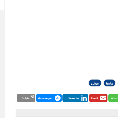
عالميا
موانئ
What
Email
LinkedIn
Messenger
طباعة