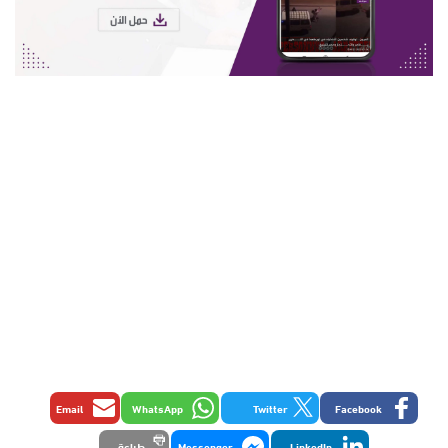
Email
WhatsApp
Twitter
Facebook
LinkedIn
Messenger
طباعة