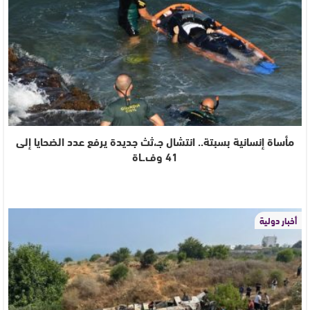
مأساة إنسانية بسبتة.. انتشال جـ،ثث جديدة يرفع عدد الضحايا إلى
41 وف.ـاة
أخبار دولية