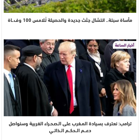
مأساة سبتة.. انتشال جثث جديدة والحصيلة تُلامس 100 وف.ـاة
أخبار الساعة
ترامب: نعترف بسيادة المـغرب على الـصـحـراء الغربية وسنواصل
دعـــم الــحكــم الــذاتــي