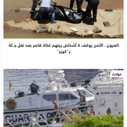
العيون.. الأمن يوقف 6 أشخاص بينهم فتاة قاصر بعد نقل جـ.ثة
بـ”كوير”
حوادث