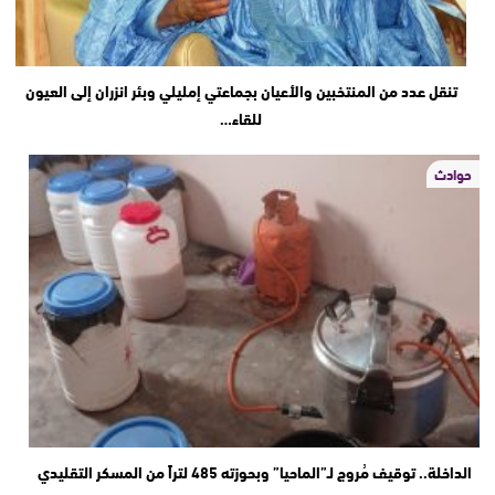
تنقل عدد من المنتخبين والأعيان بجماعتي إمليلي وبئر انزران إلى العيون
للقاء…
حوادث
الداخلة.. توقيف مُروج لـ”الماحيا” وبحوزته 485 لتراً من المسكر التقليدي