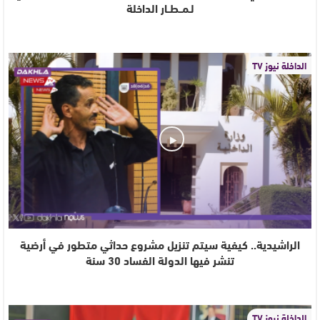
لـمــطــار الداخلة
الداخلة نيوز TV
الراشيدية.. كيفية سيتم تنزيل مشروع حداثي متطور في أرضية
تنشر فيها الدولة الفساد 30 سنة
الداخلة نيوز TV