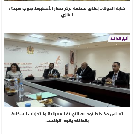
كتابة الدولة.. إغلاق منطقة تركّز صغار الأخطبوط جنوب سيدي
الغازي
أخبار الداخلة
تمـــاس مخــطط توجـــيه التهيئة العمرانية والتجزئات السكنية
بالداخلة يقود ‘الراغب…