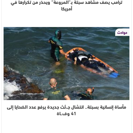
ترامب يصف مشاهد سبتة بـ”المروعة” ويحذر من تكرارها في
أمريكا
حوادث
مأساة إنسانية بسبتة.. انتشال جـ،ثث جديدة يرفع عدد الضحايا إلى
41 وف.ـاة