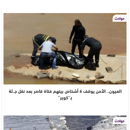
حوادث
العيون.. الأمن يوقف 6 أشخاص بينهم فتاة قاصر بعد نقل جـ.ثة
بـ”كوير”
حوادث