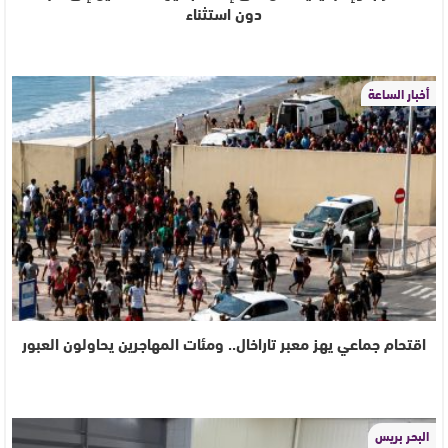
دون استثناء
أخبار الساعة
اقتحام جماعي يهز معبر تاراخال.. ومئات المهاجرين يحاولون العبور
البحر بريس