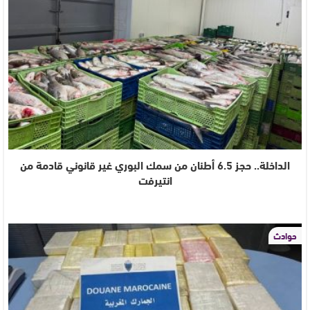
الداخلة.. حجز 6.5 أطنان من سمك البوري غير قانوني قادمة من
انتيرفت
حوادث