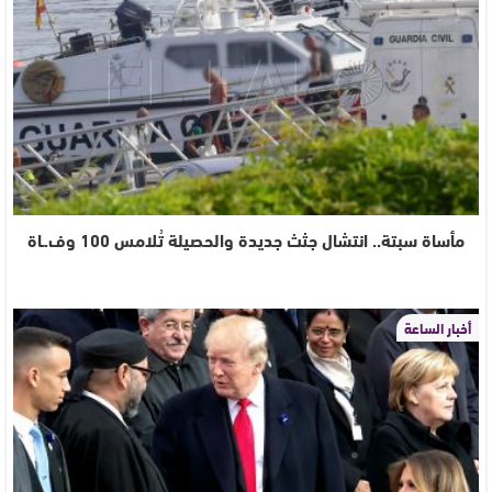
مأساة سبتة.. انتشال جثث جديدة والحصيلة تُلامس 100 وف.ـاة
أخبار الساعة