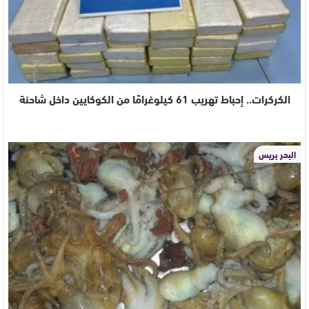
الكركرات.. إحباط تهريب 61 كيلوغرامًا من الكوكايين داخل شاحنة
البحر بريس