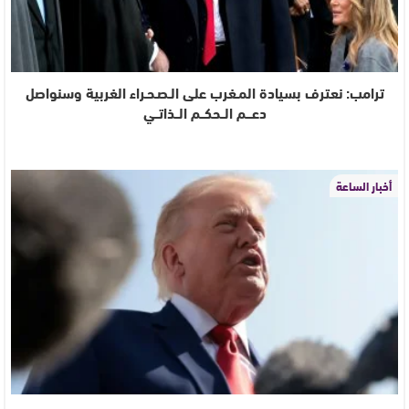
ترامب: نعترف بسيادة المـغرب على الـصـحـراء الغربية وسنواصل
دعـــم الــحكــم الــذاتــي
أخبار الساعة