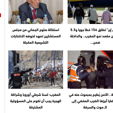
“رايان إير” تطلق 156 خطا جويا و5.3
استقالة صلوح الجماني من مجلس
ن مقعد نحو المغرب.. والداخلة
المستشارين تمهد لخوضه الانتخابات
ضمن…
التشريعية المقبلة
ة.. الأمن يُطيح بمبحوث عنه في
المغرب: لسنا شرطي أوروبا وشراكة
ضايا أبرزها الضرب المفضي إلى
الهجرة يجب أن تقوم على المسؤولية
الـ.موت والسرقة
المشتركة