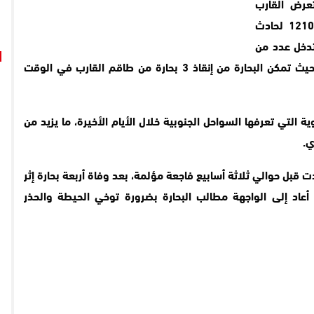
رض القارب
المسمى ابورحيم رمز الترقيم 12/ 3/ 12104 لحادث
يتدخل عدد من
قوارب الصيد التي كانت تبحر بالقرب منه، حيث تمكن البحارة من إنقاذ 3 بحارة من طاقم القارب في الوقت
التي تعرفها السواحل الجنوبية خلال الأيام الأخيرة، ما يزيد من
ي.
 قبل حوالي ثلاثة أسابيع فاجعة مؤلمة، بعد وفاة أربعة بحارة إثر
أعاد إلى الواجهة مطالب البحارة بضرورة توخي الحيطة والحذر