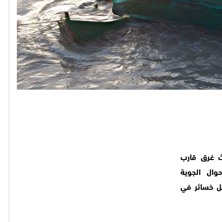
ث غرق قارب
وال الجوية
يل خسائر في