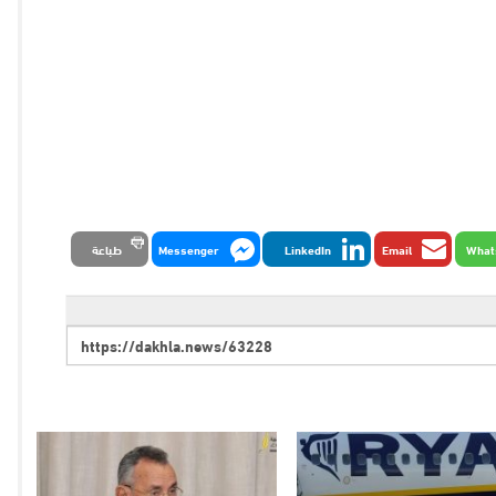
What
Email
LinkedIn
Messenger
طباعة