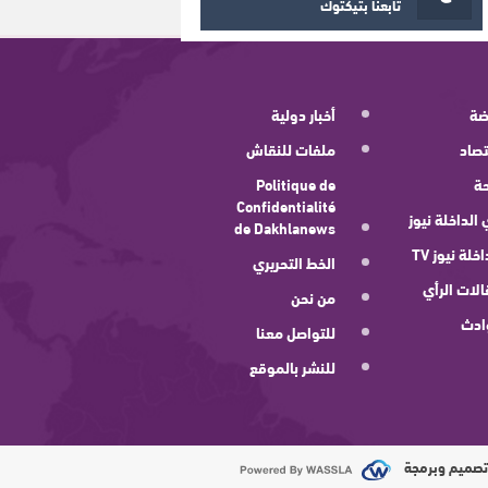
تابعنا بتيكتوك
ضة
أخبار دولية
صاد
ملفات للنقاش
ة
Politique de
Confidentialité
 الداخلة نيوز
de Dakhlanews
اخلة نيوز TV
الخط التحريري
لات الرأي
من نحن
ادث
للتواصل معنا
للنشر بالموقع
صميم وبرمجة