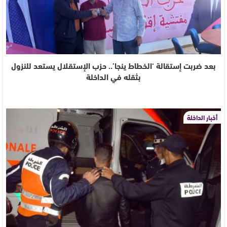
بعد ضربت إستقالة ‘الخطاط ينجا’.. حزب الإستقلال يستعد للنزول
بثقله في الداخلة
أخبار الداخلة