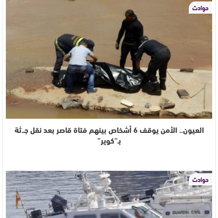
حوادث
العيون.. الأمن يوقف 6 أشخاص بينهم فتاة قاصر بعد نقل جـ.ثة
بـ”كوير”
حوادث