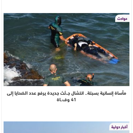
حوادث
مأساة إنسانية بسبتة.. انتشال جـ،ثث جديدة يرفع عدد الضحايا إلى
41 وف.ـاة
أخبار دولية