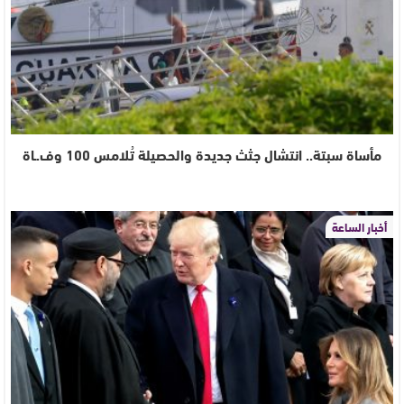
مأساة سبتة.. انتشال جثث جديدة والحصيلة تُلامس 100 وف.ـاة
أخبار الساعة