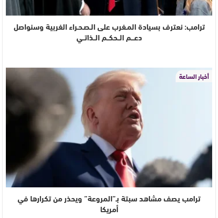
ترامب: نعترف بسيادة المـغرب على الـصـحـراء الغربية وسنواصل
دعـــم الــحكــم الــذاتــي
أخبار الساعة
ترامب يصف مشاهد سبتة بـ”المروعة” ويحذر من تكرارها في
أمريكا