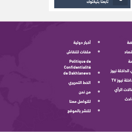
تابعنا بتيكتوك
ضة
أخبار دولية
صاد
ملفات للنقاش
ة
Politique de
Confidentialité
 الداخلة نيوز
de Dakhlanews
اخلة نيوز TV
الخط التحريري
لات الرأي
من نحن
ادث
للتواصل معنا
للنشر بالموقع