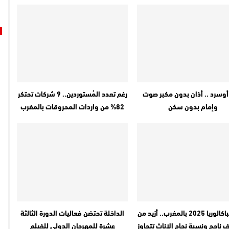
أوسرد .. أذان بدون مكبر صوت
رغم تعدد المُستوردين.. 9 شركات تحتكر
وإمام بدون سكن
82% من واردات المحروقات بالمغرب
نتائج الباكالوريا 2025 بالمغرب.. أزيد من
الداخلة تحتضن فعاليات الدورة الثالثة
 ألف ناجح ونسبة نجاح الإناث تتجاوز
عشرة للمهرجان الدولي للفيلم